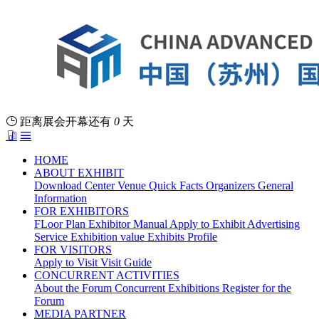
距离展会开幕还有
0
天
HOME
ABOUT EXHIBIT
Download Center
Venue
Quick Facts
Organizers
General
Information
FOR EXHIBITORS
FLoor Plan
Exhibitor Manual
Apply to Exhibit
Advertising
Service
Exhibition value
Exhibits Profile
FOR VISITORS
Apply to Visit
Visit Guide
CONCURRENT ACTIVITIES
About the Forum
Concurrent Exhibitions
Register for the
Forum
MEDIA PARTNER