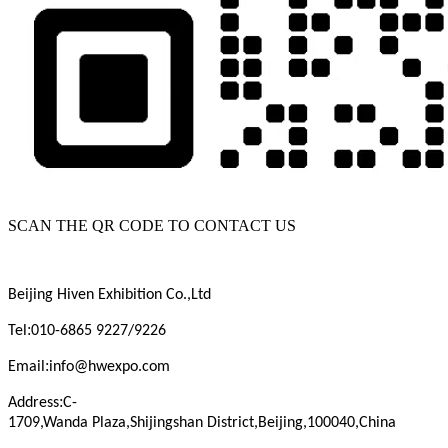
SCAN THE QR CODE TO CONTACT US
Beijing
Hiven
Exhibition
Co.,Ltd
:
Tel
010-6865 9227/9226
:
Email
info@hwexpo.com
:
Address
C-
1709,Wanda
Plaza,Shijingshan
District,Beijing,100040,China